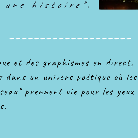
 une histoire".
--------------------
ue et des graphismes en direct, 
s dans un univers poétique où le
iseau" prennent vie pour les yeux 
s.