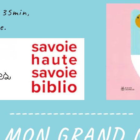
 35min,
e.
--------------------
 MON GRAND N