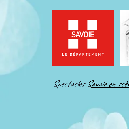
Spectacles ​​​
S
avoie en scè