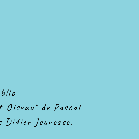
blio
t Oiseau" de Pascal
 Didier Jeunesse.