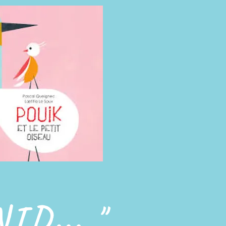
ID... "