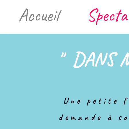
Accueil
Specta
" DANS MO
Une petite f
demande à s