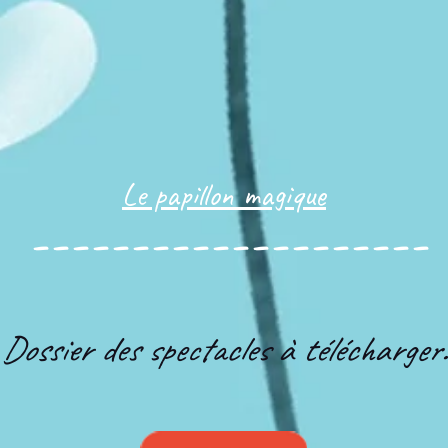
Le papillon magique
--------------------
Dossier des spectacles à télécharger: