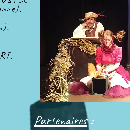
enne),
n).
RT,
Partenaires
: