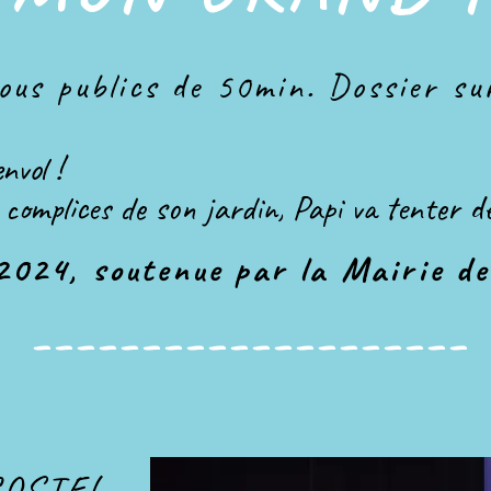
ous publics de 50min.
​ Dossier s
envol !
complices de son jardin, Papi va tenter de l
2024, soutenue par la Mairie 
--------------------
COSTEL