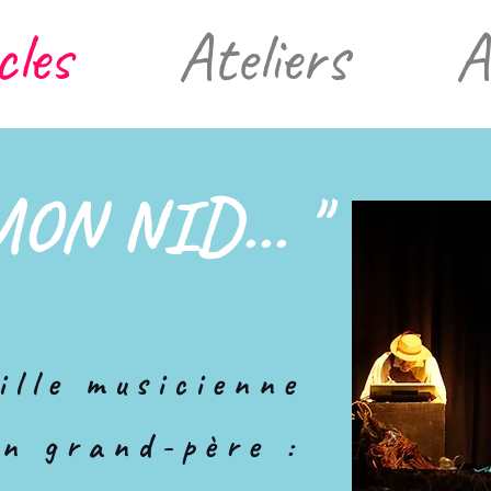
cles
Ateliers
A
N NID... "​
ille musicienne
on grand-père :