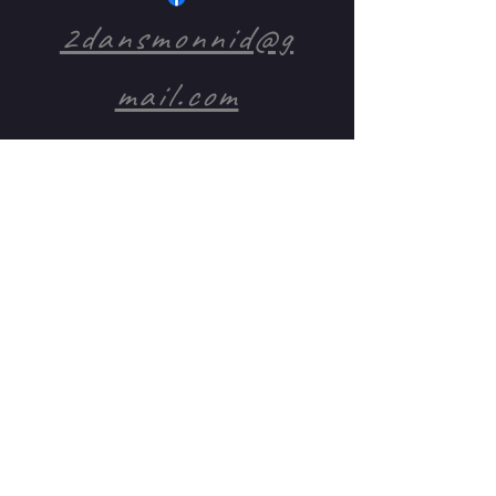
2dansmonnid@g
mail.com
+33678376057
(Booking,
Marion),
+33689840599
(technique,
Fred).